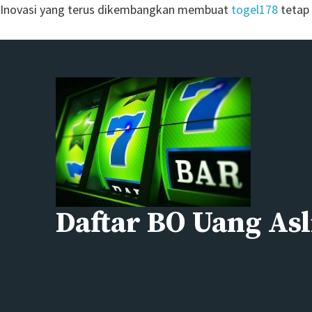
Inovasi yang terus dikembangkan membuat
togel178
tetap 
Skip
to
content
Daftar BO Uang Asl
Cuan Dana Rupiah