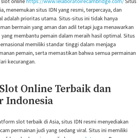
slot online
https://www.lelaboratoirecambridge.com/
Situs
ia, menemukan situs IDN yang resmi, terpercaya, dan
al adalah prioritas utama. Situs-situs ini tidak hanya
man bermain yang aman dan adil tetapi juga menawarkan
n yang membantu pemain dalam meraih hasil optimal. Situs
nternasional memiliki standar tinggi dalam menjaga
manan pemain, serta memastikan bahwa semua permainan
dari kecurangan.
 Slot Online Terbaik dan
r Indonesia
atform slot terbaik di Asia, situs IDN resmi menyediakan
am permainan judi yang sedang viral. Situs ini memiliki