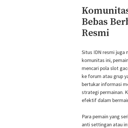
Komunitas
Bebas Ber
Resmi
Situs IDN resmi juga
komunitas ini, pemai
mencari pola slot gaco
ke forum atau grup ya
bertukar informasi m
strategi permainan. 
efektif dalam bermai
Para pemain yang seri
anti settingan atau i