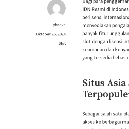
Bagi para penggemar 
IDN Resmi di Indones
berlisensi internasion
menyediakan pengala
ybnqvs
banyak fitur unggula
Oktober 26, 2024
slot dengan lisensi i
Slot
keamanan dan kenya
yang tersedia bebas 
Situs Asia
Terpopule
Sebagai salah satu pl
akses ke berbagai mac