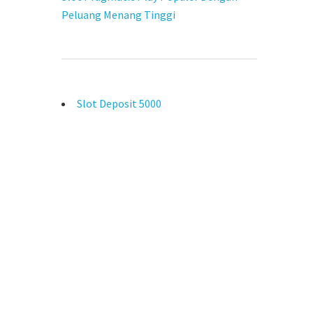
Peluang Menang Tinggi
Slot Deposit 5000