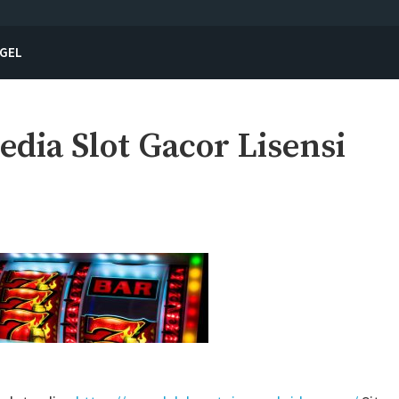
GEL
edia Slot Gacor Lisensi