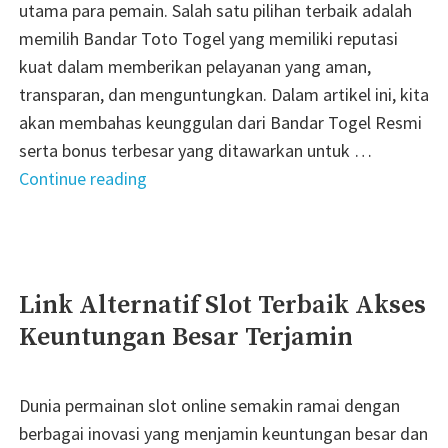
utama para pemain. Salah satu pilihan terbaik adalah
memilih Bandar Toto Togel yang memiliki reputasi
kuat dalam memberikan pelayanan yang aman,
transparan, dan menguntungkan. Dalam artikel ini, kita
akan membahas keunggulan dari Bandar Togel Resmi
serta bonus terbesar yang ditawarkan untuk …
"Bandar
Continue reading
Togel
Resmi
Aman
dan
Link Alternatif Slot Terbaik Akses
Terpercaya
Keuntungan Besar Terjamin
dengan
Bonus
Terbesar"
Dunia permainan slot online semakin ramai dengan
berbagai inovasi yang menjamin keuntungan besar dan