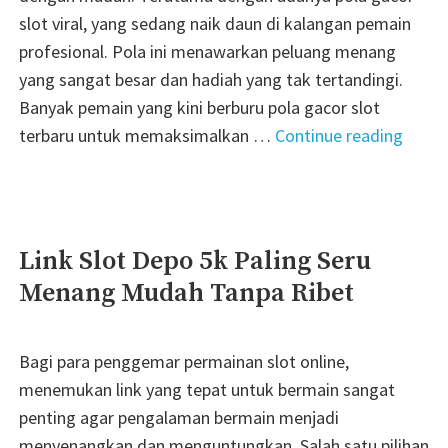
slot viral, yang sedang naik daun di kalangan pemain
profesional. Pola ini menawarkan peluang menang
yang sangat besar dan hadiah yang tak tertandingi.
Banyak pemain yang kini berburu pola gacor slot
"Pola
terbaru untuk memaksimalkan …
Continue reading
Gacor
Slot
Viral
Hadia
Link Slot Depo 5k Paling Seru
Jutaa
Menang Mudah Tanpa Ribet
Rupia
Gamp
Diraih
Bagi para penggemar permainan slot online,
menemukan link yang tepat untuk bermain sangat
penting agar pengalaman bermain menjadi
menyenangkan dan menguntungkan. Salah satu pilihan