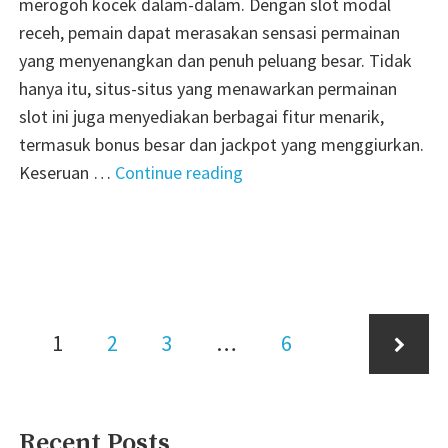
merogoh kocek dalam-dalam. Dengan slot modal
receh, pemain dapat merasakan sensasi permainan
yang menyenangkan dan penuh peluang besar. Tidak
hanya itu, situs-situs yang menawarkan permainan
slot ini juga menyediakan berbagai fitur menarik,
termasuk bonus besar dan jackpot yang menggiurkan.
"Slot
Keseruan …
Continue reading
Modal
Receh
Banyak
Bonus
Keuntungan
Paginasi
Page
Page
Page
Besar
Page
1
2
3
…
6
pos
Terjamin"
Berikut
Recent Posts