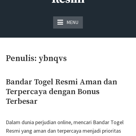
Cuan Dana Rupiah
MENU
Penulis:
ybnqvs
Bandar Togel Resmi Aman dan
Terpercaya dengan Bonus
Terbesar
Dalam dunia perjudian online, mencari Bandar Togel
Resmi yang aman dan terpercaya menjadi prioritas