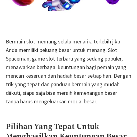
Bermain slot memang selalu menarik, terlebih jika
Anda memiliki peluang besar untuk menang. Slot
Spaceman, game slot terbaru yang sedang populer,
menawarkan berbagai keuntungan bagi pemain yang
mencari keseruan dan hadiah besar setiap hari. Dengan
trik yang tepat dan panduan bermain yang mudah
diikuti, siapa saja bisa meraih kemenangan besar
tanpa harus mengeluarkan modal besar.
Pilihan Yang Tepat Untuk
Menghasilkan Keuntungan Besar