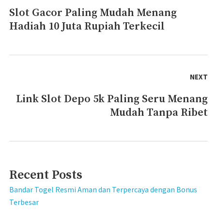
Slot Gacor Paling Mudah Menang
Previous
Hadiah 10 Juta Rupiah Terkecil
post:
NEXT
Link Slot Depo 5k Paling Seru Menang
Next
Mudah Tanpa Ribet
post:
Recent Posts
Bandar Togel Resmi Aman dan Terpercaya dengan Bonus
Terbesar