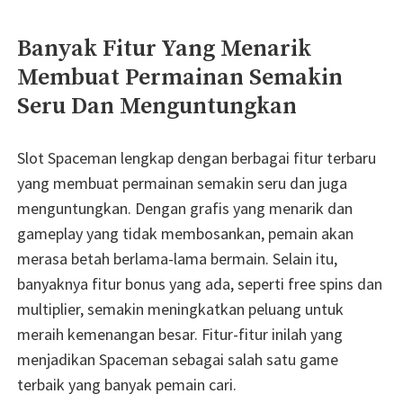
Banyak Fitur Yang Menarik
Membuat Permainan Semakin
Seru Dan Menguntungkan
Slot Spaceman lengkap dengan berbagai fitur terbaru
yang membuat permainan semakin seru dan juga
menguntungkan. Dengan grafis yang menarik dan
gameplay yang tidak membosankan, pemain akan
merasa betah berlama-lama bermain. Selain itu,
banyaknya fitur bonus yang ada, seperti free spins dan
multiplier, semakin meningkatkan peluang untuk
meraih kemenangan besar. Fitur-fitur inilah yang
menjadikan Spaceman sebagai salah satu game
terbaik yang banyak pemain cari.