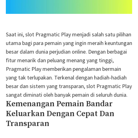
Saat ini, slot Pragmatic Play menjadi salah satu pilihan
utama bagi para pemain yang ingin meraih keuntungan
besar dalam dunia perjudian online. Dengan berbagai
fitur menarik dan peluang menang yang tinggi,
Pragmatic Play memberikan pengalaman bermain
yang tak terlupakan. Terkenal dengan hadiah-hadiah
besar dan sistem yang transparan, slot Pragmatic Play
sangat diminati oleh banyak pemain di seluruh dunia.
Kemenangan Pemain Bandar
Keluarkan Dengan Cepat Dan
Transparan