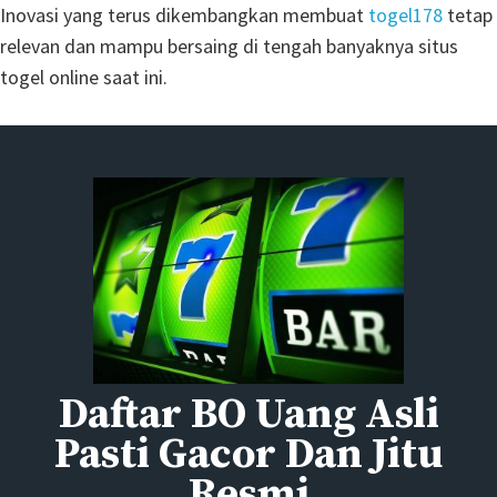
Inovasi yang terus dikembangkan membuat
togel178
tetap
relevan dan mampu bersaing di tengah banyaknya situs
togel online saat ini.
Skip
to
content
Daftar BO Uang Asli
Pasti Gacor Dan Jitu
Resmi