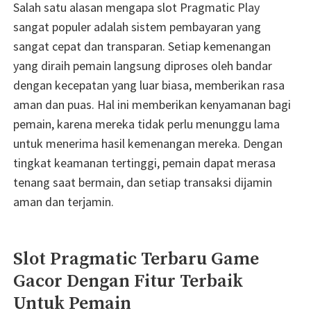
Salah satu alasan mengapa slot Pragmatic Play
sangat populer adalah sistem pembayaran yang
sangat cepat dan transparan. Setiap kemenangan
yang diraih pemain langsung diproses oleh bandar
dengan kecepatan yang luar biasa, memberikan rasa
aman dan puas. Hal ini memberikan kenyamanan bagi
pemain, karena mereka tidak perlu menunggu lama
untuk menerima hasil kemenangan mereka. Dengan
tingkat keamanan tertinggi, pemain dapat merasa
tenang saat bermain, dan setiap transaksi dijamin
aman dan terjamin.
Slot Pragmatic Terbaru Game
Gacor Dengan Fitur Terbaik
Untuk Pemain