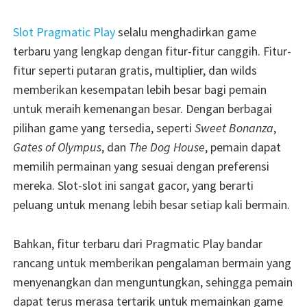
Slot Pragmatic Play
selalu menghadirkan game
terbaru yang lengkap dengan fitur-fitur canggih. Fitur-
fitur seperti putaran gratis, multiplier, dan wilds
memberikan kesempatan lebih besar bagi pemain
untuk meraih kemenangan besar. Dengan berbagai
pilihan game yang tersedia, seperti
Sweet Bonanza
,
Gates of Olympus
, dan
The Dog House
, pemain dapat
memilih permainan yang sesuai dengan preferensi
mereka. Slot-slot ini sangat gacor, yang berarti
peluang untuk menang lebih besar setiap kali bermain.
Bahkan, fitur terbaru dari Pragmatic Play bandar
rancang untuk memberikan pengalaman bermain yang
menyenangkan dan menguntungkan, sehingga pemain
dapat terus merasa tertarik untuk memainkan game