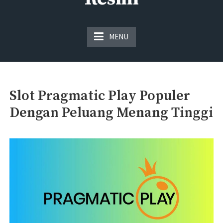
Cuan Dana Rupiah
MENU
Slot Pragmatic Play Populer
Dengan Peluang Menang Tinggi