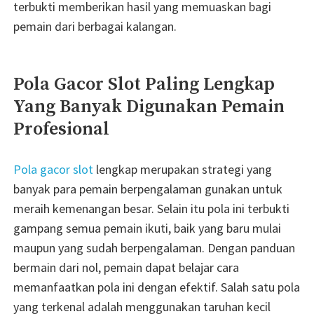
terbukti memberikan hasil yang memuaskan bagi
pemain dari berbagai kalangan.
Pola Gacor Slot Paling Lengkap
Yang Banyak Digunakan Pemain
Profesional
Pola gacor slot
lengkap merupakan strategi yang
banyak para pemain berpengalaman gunakan untuk
meraih kemenangan besar. Selain itu pola ini terbukti
gampang semua pemain ikuti, baik yang baru mulai
maupun yang sudah berpengalaman. Dengan panduan
bermain dari nol, pemain dapat belajar cara
memanfaatkan pola ini dengan efektif. Salah satu pola
yang terkenal adalah menggunakan taruhan kecil