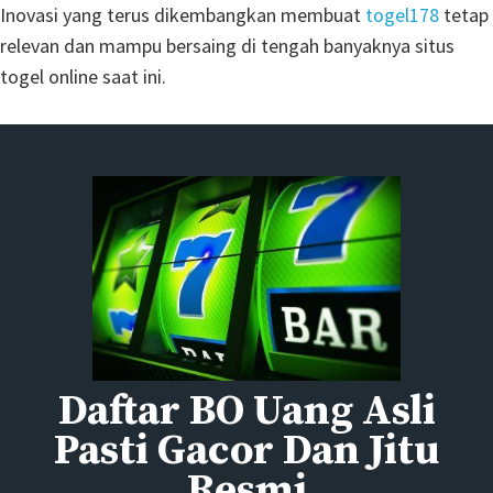
Inovasi yang terus dikembangkan membuat
togel178
tetap
relevan dan mampu bersaing di tengah banyaknya situs
togel online saat ini.
Skip
to
content
Daftar BO Uang Asli
Pasti Gacor Dan Jitu
Resmi