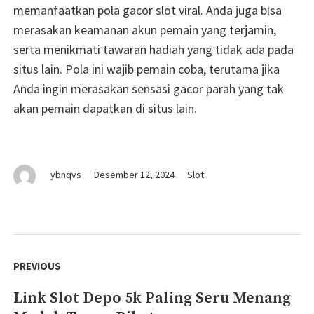
memanfaatkan pola gacor slot viral. Anda juga bisa
merasakan keamanan akun pemain yang terjamin,
serta menikmati tawaran hadiah yang tidak ada pada
situs lain. Pola ini wajib pemain coba, terutama jika
Anda ingin merasakan sensasi gacor parah yang tak
akan pemain dapatkan di situs lain.
ybnqvs
Desember 12, 2024
Slot
Navigasi
pos
PREVIOUS
Link Slot Depo 5k Paling Seru Menang
Previous