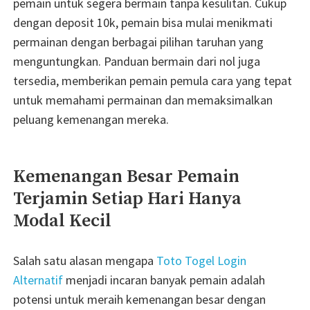
pemain untuk segera bermain tanpa kesulitan. Cukup
dengan deposit 10k, pemain bisa mulai menikmati
permainan dengan berbagai pilihan taruhan yang
menguntungkan. Panduan bermain dari nol juga
tersedia, memberikan pemain pemula cara yang tepat
untuk memahami permainan dan memaksimalkan
peluang kemenangan mereka.
Kemenangan Besar Pemain
Terjamin Setiap Hari Hanya
Modal Kecil
Salah satu alasan mengapa
Toto Togel Login
Alternatif
menjadi incaran banyak pemain adalah
potensi untuk meraih kemenangan besar dengan