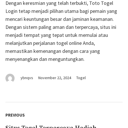
Dengan keresmian yang telah terbukti, Toto Togel
Login tetap menjadi pilihan utama bagi pemain yang
mencari keuntungan besar dan jaminan keamanan.
Dengan sistem paling aman dan terpercaya, situs ini
menjadi tempat yang tepat untuk memulai atau
melanjutkan perjalanan togel online Anda,
memastikan kemenangan dengan cara yang
menyenangkan dan menguntungkan.
ybnqvs
November 22, 2024
Togel
Navigasi
pos
PREVIOUS
Previous