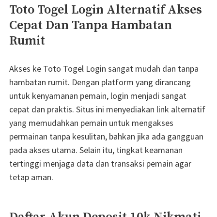
Toto Togel Login Alternatif Akses
Cepat Dan Tanpa Hambatan
Rumit
Akses ke Toto Togel Login sangat mudah dan tanpa
hambatan rumit. Dengan platform yang dirancang
untuk kenyamanan pemain, login menjadi sangat
cepat dan praktis. Situs ini menyediakan link alternatif
yang memudahkan pemain untuk mengakses
permainan tanpa kesulitan, bahkan jika ada gangguan
pada akses utama. Selain itu, tingkat keamanan
tertinggi menjaga data dan transaksi pemain agar
tetap aman.