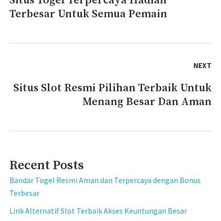
Situs Togel Terpercaya Hadiah
Terbesar Untuk Semua Pemain
post:
NEXT
Situs Slot Resmi Pilihan Terbaik Untuk
Next
Menang Besar Dan Aman
post:
Recent Posts
Bandar Togel Resmi Aman dan Terpercaya dengan Bonus
Terbesar
Link Alternatif Slot Terbaik Akses Keuntungan Besar