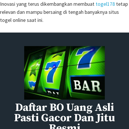
Inovasi yang terus dikembangkan membuat
togel178
tetap
relevan dan mampu bersaing di tengah banyaknya situs
togel online saat ini.
Skip
to
content
Daftar BO Uang Asli
Pasti Gacor Dan Jitu
Resmi