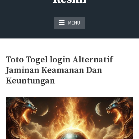
Cuan Dana Rupiah
MENU
Toto Togel login Alternatif
Jaminan Keamanan Dan
Keuntungan