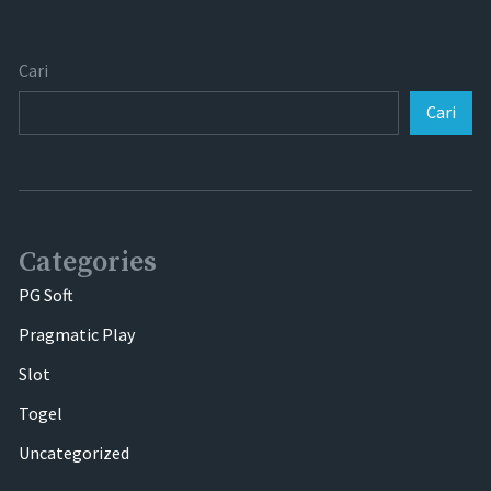
Cari
Cari
Categories
PG Soft
Pragmatic Play
Slot
Togel
Uncategorized