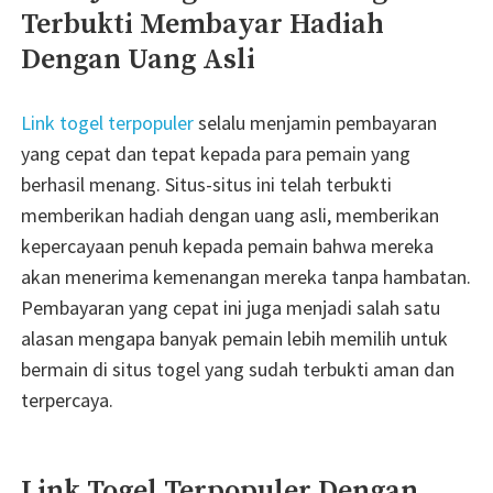
Terbukti Membayar Hadiah
Dengan Uang Asli
Link togel terpopuler
selalu menjamin pembayaran
yang cepat dan tepat kepada para pemain yang
berhasil menang. Situs-situs ini telah terbukti
memberikan hadiah dengan uang asli, memberikan
kepercayaan penuh kepada pemain bahwa mereka
akan menerima kemenangan mereka tanpa hambatan.
Pembayaran yang cepat ini juga menjadi salah satu
alasan mengapa banyak pemain lebih memilih untuk
bermain di situs togel yang sudah terbukti aman dan
terpercaya.
Link Togel Terpopuler Dengan