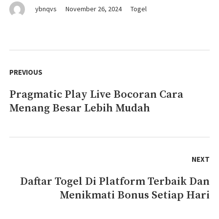
ybnqvs
November 26, 2024
Togel
Navigasi
pos
PREVIOUS
Pragmatic Play Live Bocoran Cara
Previous
Menang Besar Lebih Mudah
post:
NEXT
Daftar Togel Di Platform Terbaik Dan
Next
Menikmati Bonus Setiap Hari
post: