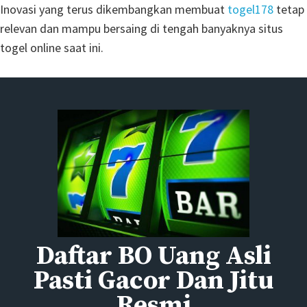
Inovasi yang terus dikembangkan membuat
togel178
tetap
relevan dan mampu bersaing di tengah banyaknya situs
togel online saat ini.
Skip
to
content
Daftar BO Uang Asli
Pasti Gacor Dan Jitu
Resmi