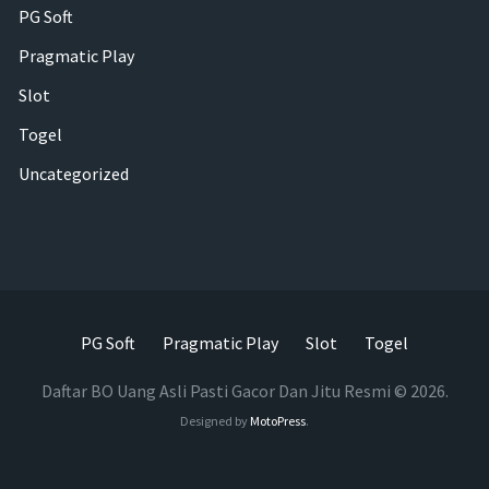
PG Soft
Pragmatic Play
Slot
Togel
Uncategorized
PG Soft
Pragmatic Play
Slot
Togel
Daftar BO Uang Asli Pasti Gacor Dan Jitu Resmi © 2026.
Designed by
MotoPress
.