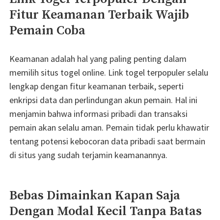
Fitur Keamanan Terbaik Wajib
Pemain Coba
Keamanan adalah hal yang paling penting dalam
memilih situs togel online. Link togel terpopuler selalu
lengkap dengan fitur keamanan terbaik, seperti
enkripsi data dan perlindungan akun pemain. Hal ini
menjamin bahwa informasi pribadi dan transaksi
pemain akan selalu aman. Pemain tidak perlu khawatir
tentang potensi kebocoran data pribadi saat bermain
di situs yang sudah terjamin keamanannya.
Bebas
Dimainkan
Kapan Saja
Dengan Modal Kecil Tanpa Batas