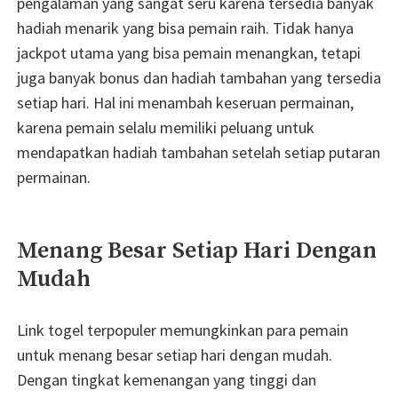
pengalaman yang sangat seru karena tersedia banyak
hadiah menarik yang bisa pemain raih. Tidak hanya
jackpot utama yang bisa pemain menangkan, tetapi
juga banyak bonus dan hadiah tambahan yang tersedia
setiap hari. Hal ini menambah keseruan permainan,
karena pemain selalu memiliki peluang untuk
mendapatkan hadiah tambahan setelah setiap putaran
permainan.
Menang Besar Setiap Hari Dengan
Mudah
Link togel terpopuler memungkinkan para pemain
untuk menang besar setiap hari dengan mudah.
Dengan tingkat kemenangan yang tinggi dan