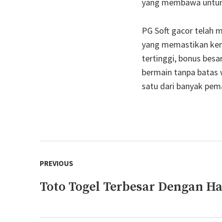
yang membawa untung
PG Soft gacor telah m
yang memastikan kem
tertinggi, bonus besa
bermain tanpa batas 
satu dari banyak pema
Navigasi
PREVIOUS
pos
Toto Togel Terbesar Dengan Ha
Previous
post: