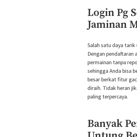
Login Pg 
Jaminan M
Salah satu daya tarik
Dengan pendaftaran 
permainan tanpa repo
sehingga Anda bisa b
besar berkat fitur 
diraih. Tidak heran j
paling terpercaya.
Banyak Pe
Untung Be