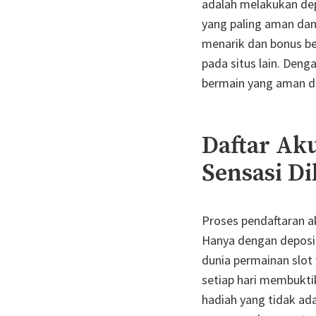
adalah melakukan dep
yang paling aman dan t
menarik dan bonus be
pada situs lain. Den
bermain yang aman d
Daftar Ak
Sensasi D
Proses pendaftaran a
Hanya dengan deposit
dunia permainan slot
setiap hari membukt
hadiah yang tidak ada