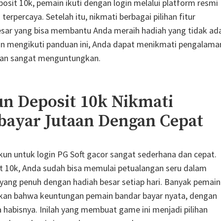
osit 10k, pemain ikuti dengan login melalui platform resmi
erpercaya. Setelah itu, nikmati berbagai pilihan fitur
sar yang bisa membantu Anda meraih hadiah yang tidak ad
gan mengikuti panduan ini, Anda dapat menikmati pengalama
an sangat menguntungkan.
un Deposit 10k Nikmati
ibayar Jutaan Dengan Cepat
kun untuk login PG Soft gacor sangat sederhana dan cepat.
 10k, Anda sudah bisa memulai petualangan seru dalam
 yang penuh dengan hadiah besar setiap hari. Banyak pemain
ikan bahwa keuntungan pemain bandar bayar nyata, dengan
 habisnya. Inilah yang membuat game ini menjadi pilihan