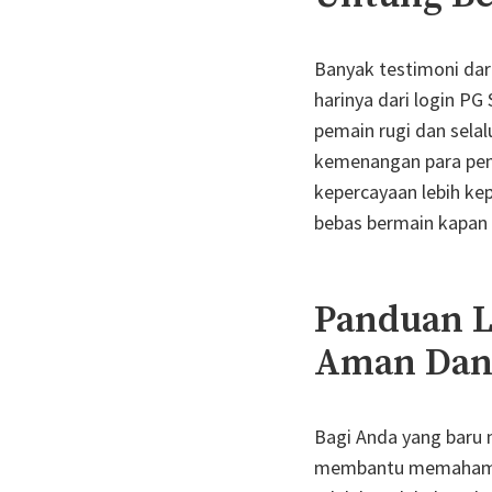
Banyak testimoni dar
harinya dari login PG
pemain rugi dan sela
kemenangan para pem
kepercayaan lebih ke
bebas bermain kapan s
Panduan L
Aman Dan
Bagi Anda yang baru 
membantu memahami 