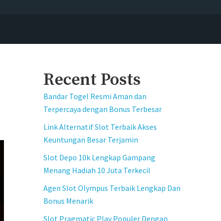
Recent Posts
Bandar Togel Resmi Aman dan
Terpercaya dengan Bonus Terbesar
Link Alternatif Slot Terbaik Akses
Keuntungan Besar Terjamin
Slot Depo 10k Lengkap Gampang
Menang Hadiah 10 Juta Terkecil
Agen Slot Olympus Terbaik Lengkap Dan
Bonus Menarik
Slot Pragmatic Play Populer Dengan