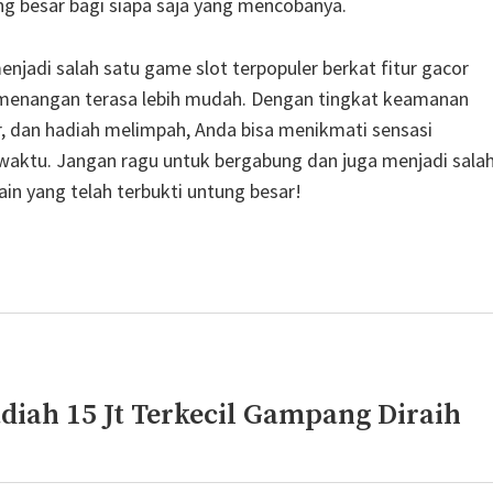
 besar bagi siapa saja yang mencobanya.
enjadi salah satu game slot terpopuler berkat fitur gacor
enangan terasa lebih mudah. Dengan tingkat keamanan
r, dan hadiah melimpah, Anda bisa menikmati sensasi
waktu. Jangan ragu untuk bergabung dan juga menjadi sala
in yang telah terbukti untung besar!
diah 15 Jt Terkecil Gampang Diraih